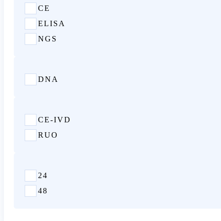
Rak krwi
CE
Chimeryzm
ELISA
Genetyka reprodukcyjna
NGS
Aneuploidia
Bezpłodność
DNA
Badanie noworodków
Testowanie uprzedzeń
Nieinwazyjne badania prenatalne
CE-IVD
Choroby i predyspozycje dziedziczne
RUO
Mukowiscydoza
Zespół łamliwego X
Choroba sercowo-naczyniowa
24
48
Inne choroby genetyczne
Kompleksowe badania genetyczne