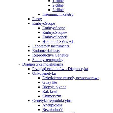
1-dílné
2-dílné
3-dílné
Inseminační katetry
Plasty
EmbryoScope
EmbryoScope
EmbryoScope+
EmbryoScope8
Hodnotící SW s AI
Laboratory instruments
Endometrial tests
Reproductive Genetics
Sonohysterography
Diagnostyka molekularna
Przegląd produktów - Diagnostyka
Onkogenetyka
Dziedziczne zespoły nowotworowe
Guzy lite
Biopsja płynna
Rak krwi
Chimeryzm
Genetyka reprodukcyjna
Aneuploidia
Bezpłodność