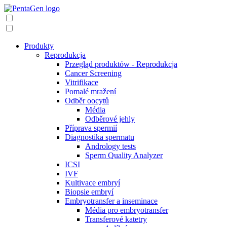
Produkty
Reprodukcja
Przegląd produktów - Reprodukcja
Cancer Screening
Vitrifikace
Pomalé mražení
Odběr oocytů
Média
Odběrové jehly
Příprava spermií
Diagnostika spermatu
Andrology tests
Sperm Quality Analyzer
ICSI
IVF
Kultivace embryí
Biopsie embryí
Embryotransfer a inseminace
Média pro embryotransfer
Transferové katetry