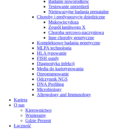
Badanie noworodków
Testowanie uprzedzeń
Nieinwazyjne badania prenatalne
Choroby i predyspozycje dziedziczne
Mukowiscydoza
Zespół łamliwego X
Choroba sercowo-naczyniowa
Inne choroby genetyczne
Kompleksowe badania genetyczne
MLPA technologia
HLA typowanie
FISH sondy
Diagnostyka infekcji
Media do kariotypowania
Oprogramowanie
Odczynnik NGS
DNA Profiling
Microbiology
Allergology and Immunology
Kariera
O nas
Kierownictwo
Wspieramy
Gdzie Prezent
Łączność