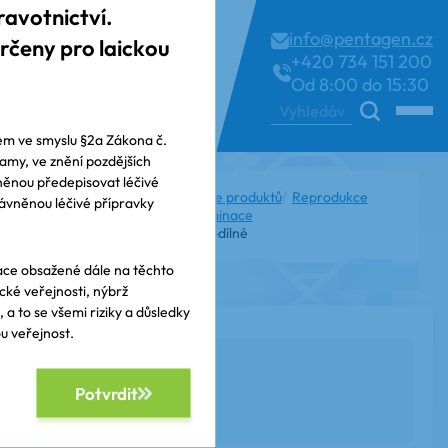
avotnictví.
info@pentagen.cz
rčeny pro laickou
+420
734 151 200
Od 8:00 do 15:30
Hledat
kem ve smyslu §2a Zákona č.
lamy, ve znění pozdějších
vněnou předepisovat léčivé
Úvodní stránka
Kategorie produktů
Reprodukce
ávněnou léčivé přípravky
Embryotransfer a inseminace
Transferové katetry
2-dílné
ace obsažené dále na těchto
cké veřejnosti, nýbrž
a to se všemi riziky a důsledky
ou veřejnost.
KATETRY
Potvrdit
Transfer 2-piece